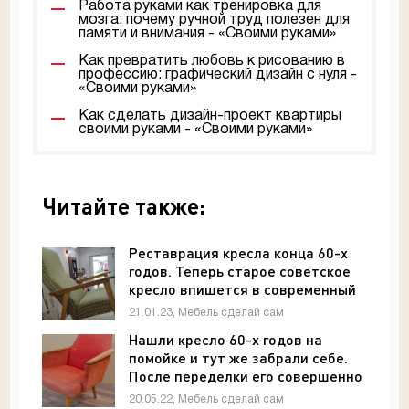
Работа руками как тренировка для
мозга: почему ручной труд полезен для
памяти и внимания - «Своими руками»
Как превратить любовь к рисованию в
профессию: графический дизайн с нуля -
«Своими руками»
Как сделать дизайн-проект квартиры
своими руками - «Своими руками»
Читайте также:
Реставрация кресла конца 60-х
годов. Теперь старое советское
кресло впишется в современный
интерьер - «Мебель»
21.01.23, Мебель сделай сам
Нашли кресло 60-х годов на
помойке и тут же забрали себе.
После переделки его совершенно
не узнать - «Мебель»
20.05.22, Мебель сделай сам