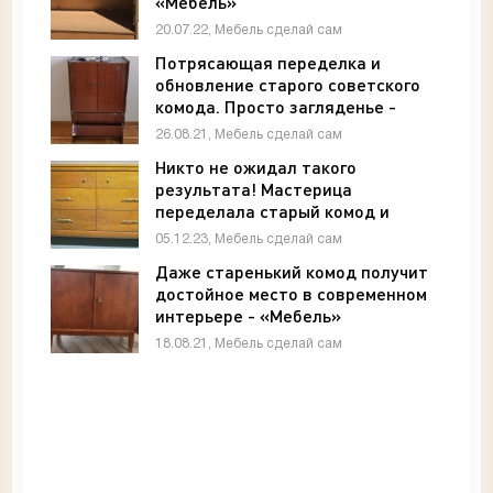
«Мебель»
20.07.22, Мебель сделай сам
Потрясающая переделка и
обновление старого советского
комода. Просто загляденье -
«Мебель»
26.08.21, Мебель сделай сам
Никто не ожидал такого
результата! Мастерица
переделала старый комод и
удивила всех - «Мебель»
05.12.23, Мебель сделай сам
Даже старенький комод получит
достойное место в современном
интерьере - «Мебель»
18.08.21, Мебель сделай сам