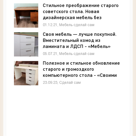
Стильное преображение старого
советского стола. Новая
дизайнерская мебель без
больших трат - «Мебель»
01.12.21, Мебель сделай сам
Своя мебель — лучше покупной.
Вместительный комод из
ламината и ЛДСП - «Мебель»
05.07.21, Мебель сделай сам
Полезное и стильное обновление
старого и громоздкого
компьютерного стола - «Своими
руками»
23.09.23, Сделай сам