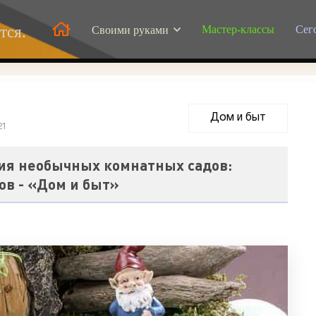
Мастер-классы
Сег
тся.
Своими руками
Дом и быт
21
ия необычных комнатных садов:
ов - «Дом и быт»