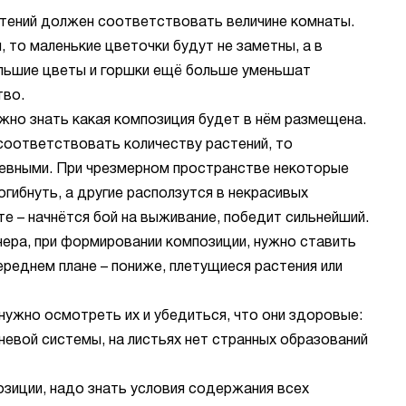
тений должен соответствовать величине комнаты.
, то маленькие цветочки будут не заметны, а в
льшие цветы и горшки ещё больше уменьшат
тво.
жно знать какая композиция будет в нём размещена.
соответствовать количеству растений, то
чевными. При чрезмерном пространстве некоторые
огибнуть, а другие расползутся в некрасивых
те – начнётся бой на выживание, победит сильнейший.
нера, при формировании композиции, нужно ставить
ереднем плане – пониже, плетущиеся растения или
 нужно осмотреть их и убедиться, что они здоровые:
евой системы, на листьях нет странных образований
зиции, надо знать условия содержания всех