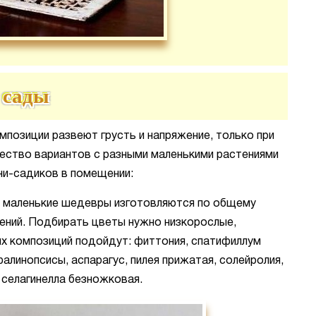
 сады
мпозиции развеют грусть и напряжение, только при
жество вариантов с разными маленькими растениями
ни-садиков в помещении:
 маленькие шедевры изготовляются по общему
тений. Подбирать цветы нужно низкорослые,
их композиций подойдут: фиттония, спатифиллум
алинопсисы, аспарагус, пилея прижатая, солейролия,
 селагинелла безножковая.