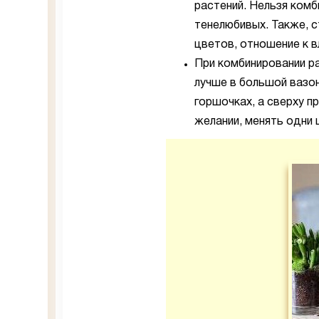
растений. Нельзя комб
тенелюбивых. Также, 
цветов, отношение к вл
При комбинировании ра
лучше в большой вазо
горшочках, а сверху п
желании, менять одни 