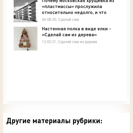
Почему московская хрущевка из
«пластмассы» прослужила
относительно недолго, и что
стало причиной ее сноса -
04.08.20, Сделай сам
Архитектура и интерьер
Настенная полка в виде елки -
«Сделай сам из дерева»
12.02.21, Сделай сам из дерева
Другие материалы рубрики: