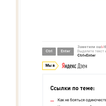
Заметили ош
Ы
Ctrl
Enter
Выделите текст 
Ctrl+Enter
Мы в
Ссылки по теме:
Как не бояться одиночеств