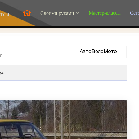
Мастер-классы
Сег
тся.
Своими руками
АвтоВелоМото
21
а»