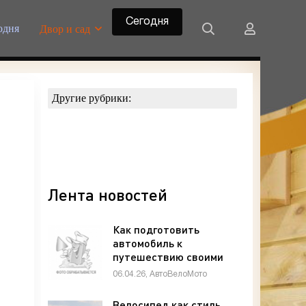
Сегодня
одня
Двор и сад
Другие рубрики:
Лента новостей
Как подготовить
автомобиль к
путешествию своими
руками: чек-лист
06.04.26, АвтоВелоМото
автолюбителя -
«Техника»
Велосипед как стиль