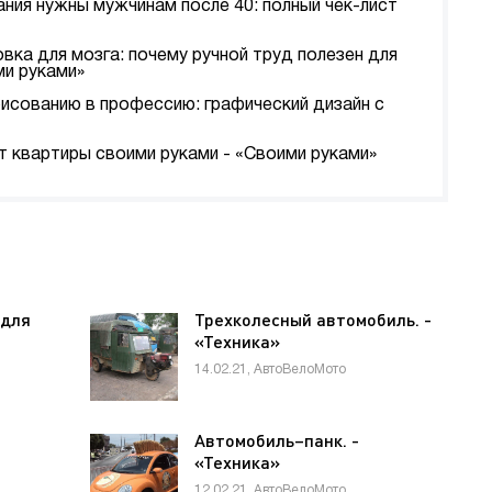
ания нужны мужчинам после 40: полный чек-лист
вка для мозга: почему ручной труд полезен для
ми руками»
рисованию в профессию: графический дизайн с
т квартиры своими руками - «Своими руками»
 для
Трехколесный автомобиль. -
«Техника»
14.02.21, АвтоВелоМото
Автомобиль–панк. -
«Техника»
12.02.21, АвтоВелоМото