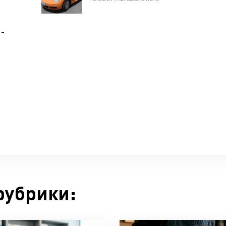
 -
рубрики: