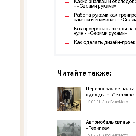
Какие анализы и обследов
- «Своими руками»
Работа руками как трениро
памяти и внимания - «Свои
Как превратить любовь к 
нуля - «Своими руками»
Как сделать дизайн-проек
Читайте также:
Переносная вешалка
одежды. - «Техника»
12.02.21, АвтоВелоМото
Автомобиль свинья. -
«Техника»
12.02.21, АвтоВелоМото