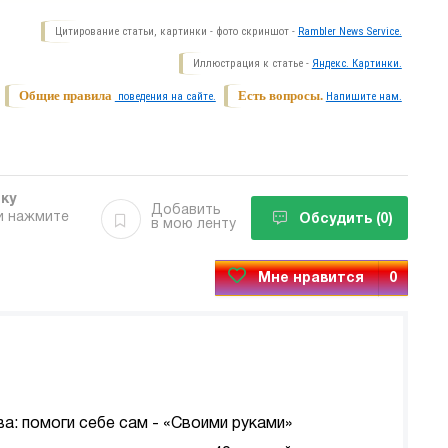
Цитирование статьи, картинки - фото скриншот -
Rambler News Service.
Иллюстрация к статье -
Яндекс. Картинки.
Общие правила
Есть вопросы.
поведения на сайте.
Напишите нам.
бку
Добавить
и нажмите
Обсудить
(0)
в мою ленту
Мне нравится
0
а: помоги себе сам - «Своими руками»