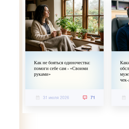
Как не бояться одиночества:
Каки
помоги себе сам - «Своими
обс
руками»
муж
чек-
31 июля 2026
71