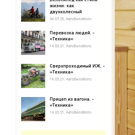
жизни: как
двухколесный
транспорт меняет
04.07.25, АвтоВелоМото
города и людей -
«Техника»
Перевозка людей. -
«Техника»
14.03.21, АвтоВелоМото
Сверхпроходимый ИЖ. -
«Техника»
14.03.21, АвтоВелоМото
Прицеп из вагона. -
«Техника»
14.03.21, АвтоВелоМото