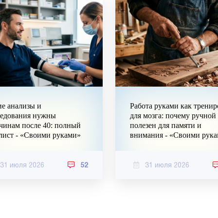
е анализы и
Работа руками как тренир
ледования нужны
для мозга: почему ручной
чинам после 40: полный
полезен для памяти и
лист - «Своими руками»
внимания - «Своими рук
31 июля 2026
52
31 июля 2026