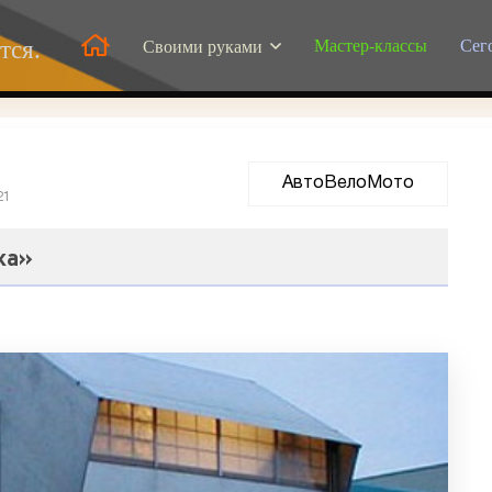
Мастер-классы
Сег
тся.
Своими руками
АвтоВелоМото
21
ка»