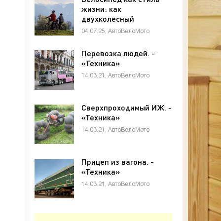
жизни: как
двухколесный
транспорт меняет
04.07.25, АвтоВелоМото
города и людей -
«Техника»
Перевозка людей. -
«Техника»
14.03.21, АвтоВелоМото
Сверхпроходимый ИЖ. -
«Техника»
14.03.21, АвтоВелоМото
Прицеп из вагона. -
«Техника»
14.03.21, АвтоВелоМото