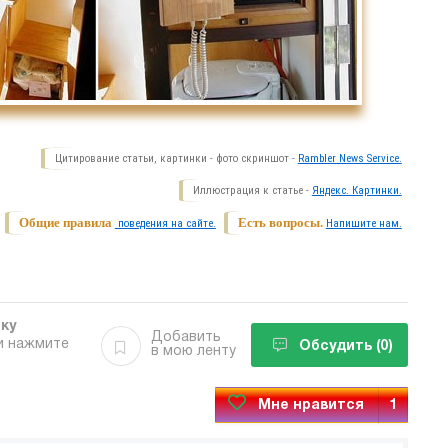
Цитирование статьи, картинки - фото скриншот -
Rambler News Service.
Иллюстрация к статье -
Яндекс. Картинки.
Общие правила
Есть вопросы.
поведения на сайте.
Напишите нам.
бку
Добавить
и нажмите
Обсудить
(0)
в мою ленту
Мне нравится
1