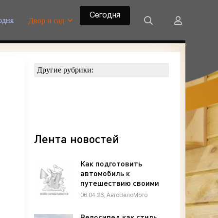
Сегодня
одня
Двор и сад
Другие рубрики:
Лента новостей
Как подготовить
автомобиль к
путешествию своими
руками: чек-лист
06.04.26, АвтоВелоМото
автолюбителя -
«Техника»
Велосипед как стиль