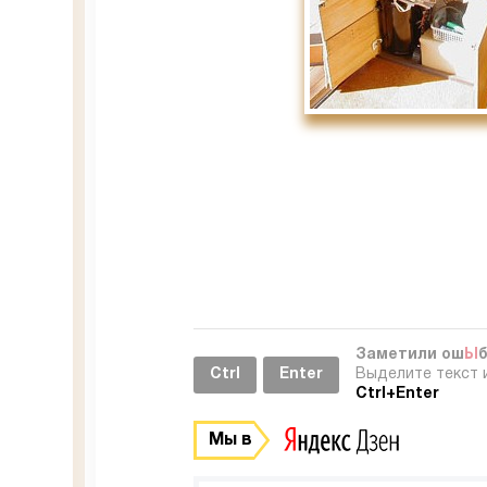
Заметили ош
Ы
Ctrl
Enter
Выделите текст 
Ctrl+Enter
Мы в