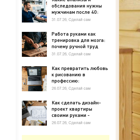
обследования нужны
мужчинам после 40:
полный чек-лист -
31.07.26, Сделай сам
«Своими руками»
Работа руками как
тренировка для мозга:
почему ручной труд
полезен для памяти и
31.07.26, Сделай сам
внимания - «Своими
руками»
Как превратить любовь
к рисованию в
профессию:
графический дизайн с
26.07.26, Сделай сам
нуля - «Своими руками»
Как сделать дизайн-
проект квартиры
своими руками -
«Своими руками»
26.07.26, Сделай сам