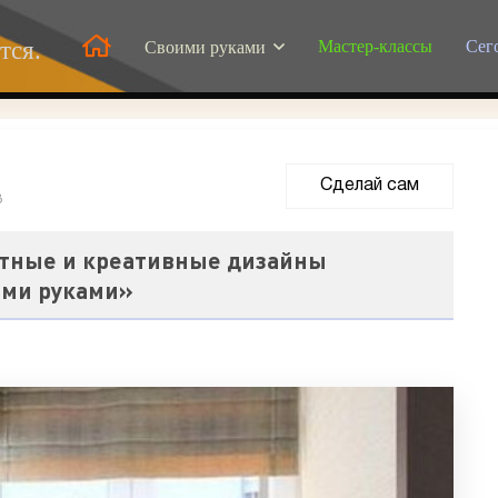
Мастер-классы
Сег
тся.
Своими руками
Сделай сам
3
ктные и креативные дизайны
ими руками»