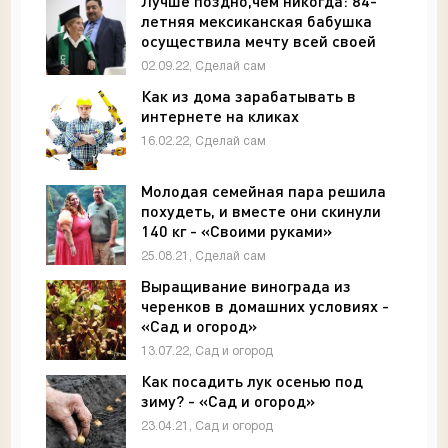
Лучше поздно,чем никогда: 84-
летняя мексиканская бабушка
осуществила мечту всей своей
жизни — окончить среднюю
02.09.22, Сделай сам
школу - «Своими руками»
Как из дома зарабатывать в
интернете на кликах
16.02.22, Сделай сам
Молодая семейная пара решила
похудеть, и вместе они скинули
140 кг - «Своими руками»
25.08.21, Сделай сам
Выращивание винограда из
черенков в домашних условиях -
«Сад и огород»
13.07.22, Сад и огород
Как посадить лук осенью под
зиму? - «Сад и огород»
23.04.21, Сад и огород