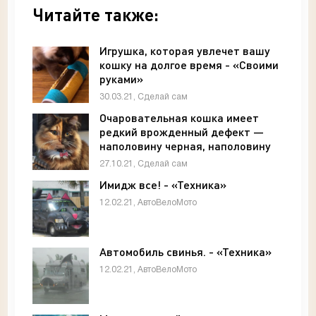
Читайте также:
Игрушка, которая увлечет вашу
кошку на долгое время - «Своими
руками»
30.03.21, Сделай сам
Очаровательная кошка имеет
редкий врожденный дефект —
наполовину черная, наполовину
рыжая - «Своими руками»
27.10.21, Сделай сам
Имидж все! - «Техника»
12.02.21, АвтоВелоМото
Автомобиль свинья. - «Техника»
12.02.21, АвтоВелоМото