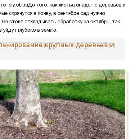
о: diy.obi.ruДо того, как листва опадет с деревьев и
ые спрячутся в почву, в сентябре сад нужно
 Не стоит откладывать обработку на октябрь, так
 уйдут глубоко в землю.
льчирование крупных деревьев и