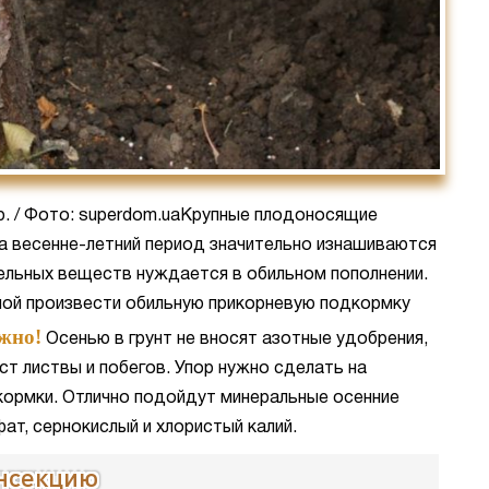
. / Фото: superdom.uaКрупные плодоносящие
за весенне-летний период значительно изнашиваются
тельных веществ нуждается в обильном пополнении.
ой произвести обильную прикорневую подкормку
жно!
Осенью в грунт не вносят азотные удобрения,
т листвы и побегов. Упор нужно сделать на
ормки. Отлично подойдут минеральные осенние
ат, сернокислый и хлористый калий.
инсекцию