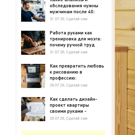
обследования нужны
мужчинам после 40:
полный чек-лист -
31.07.26, Сделай сам
«Своими руками»
Работа руками как
тренировка для мозга:
почему ручной труд
полезен для памяти и
31.07.26, Сделай сам
внимания - «Своими
руками»
Как превратить любовь
к рисованию в
профессию:
графический дизайн с
26.07.26, Сделай сам
нуля - «Своими руками»
Как сделать дизайн-
проект квартиры
своими руками -
«Своими руками»
26.07.26, Сделай сам