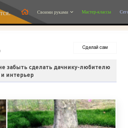
Мастер-классы
Сег
тся.
Своими руками
Сделай сам
0
 не забыть сделать дачнику-любителю
а и интерьер