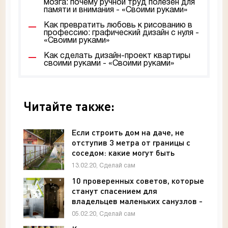
мозга: почему ручной труд полезен для
памяти и внимания - «Своими руками»
Как превратить любовь к рисованию в
профессию: графический дизайн с нуля -
«Своими руками»
Как сделать дизайн-проект квартиры
своими руками - «Своими руками»
Читайте также:
Если строить дом на даче, не
отступив 3 метра от границы с
соседом: какие могут быть
последствия - Архитектура и
13.02.20, Сделай сам
интерьер
10 проверенных советов, которые
станут спасением для
владельцев маленьких санузлов -
Архитектура и интерьер
05.02.20, Сделай сам