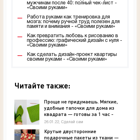
мужчинам после 40: полный чек-лист -
«Своими руками»
Работа руками как тренировка для
мозга: почему ручной труд полезен для
памяти и внимания - «Своими руками»
Как превратить любовь к рисованию в
профессию: графический дизайн с нуля -
«Своими руками»
Как сделать дизайн-проект квартиры
своими руками - «Своими руками»
Читайте также:
Проще не придумаешь. Мягкие,
удобные тапочки для дома из
квадрата — готовы за 1 час -
«Своими руками»
26.01.22, Сделай сам
Крутые двусторонние
подарочные пакеты из ткани —