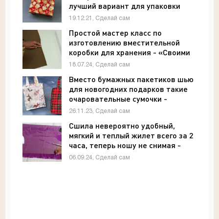
лучший вариант для упаковки
подарков - «Своими руками»
19.12.21, Сделай сам
Простой мастер класс по
изготовлению вместительной
коробки для хранения - «Своими
руками»
18.07.24, Сделай сам
Вместо бумажных пакетиков шью
для новогодних подарков такие
очаровательные сумочки -
«Своими руками»
26.11.23, Сделай сам
Сшила невероятно удобный,
мягкий и теплый жилет всего за 2
часа, теперь ношу не снимая -
«Своими руками»
06.09.24, Сделай сам