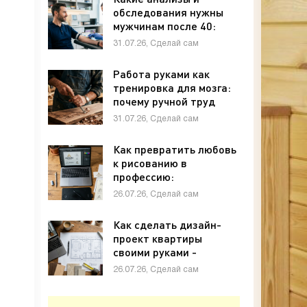
обследования нужны
мужчинам после 40:
полный чек-лист -
31.07.26, Сделай сам
«Своими руками»
Работа руками как
тренировка для мозга:
почему ручной труд
полезен для памяти и
31.07.26, Сделай сам
внимания - «Своими
руками»
Как превратить любовь
к рисованию в
профессию:
графический дизайн с
26.07.26, Сделай сам
нуля - «Своими руками»
Как сделать дизайн-
проект квартиры
своими руками -
«Своими руками»
26.07.26, Сделай сам