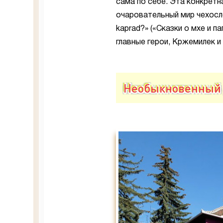
сама по себе. Эта конкретн
очаровательный мир чехосл
kaprad?» («Сказки о мхе и 
главные герои, Кржемилек и
Необыкновенный 