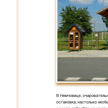
В Немчовице, очаровательн
остановка, настолько необы