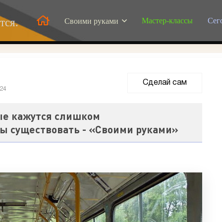
Мастер-классы
Сег
тся.
Своими руками
Сделай сам
024
рые кажутся слишком
ы существовать - «Своими руками»