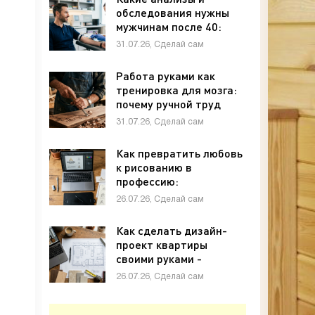
обследования нужны
мужчинам после 40:
полный чек-лист -
31.07.26, Сделай сам
«Своими руками»
Работа руками как
тренировка для мозга:
почему ручной труд
полезен для памяти и
31.07.26, Сделай сам
внимания - «Своими
руками»
Как превратить любовь
к рисованию в
профессию:
графический дизайн с
26.07.26, Сделай сам
нуля - «Своими руками»
Как сделать дизайн-
проект квартиры
своими руками -
«Своими руками»
26.07.26, Сделай сам