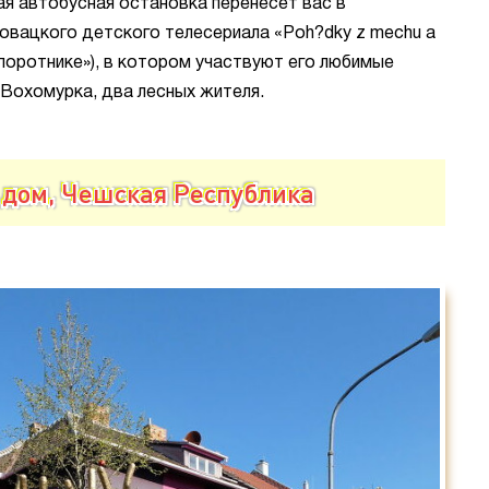
ая автобусная остановка перенесет вас в
овацкого детского телесериала «Poh?dky z mechu a
папоротнике»), в котором участвуют его любимые
 Вохомурка, два лесных жителя.
дом, Чешская Республика