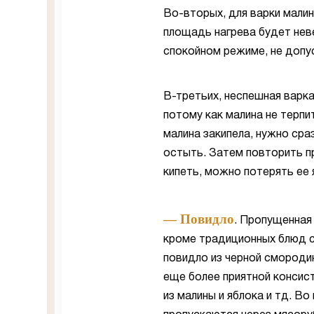
Во-вторых, для варки мали
площадь нагрева будет неве
спокойном режиме, не допус
В-третьих, неспешная варка
потому как малина не терпи
малина закипела, нужно сра
остыть. Затем повторить пр
кипеть, можно потерять ее 
— Повидло
. Пропущенная
кроме традиционных блюд с
повидло из черной смородин
еще более приятной консист
из малины и яблока и тд. Во