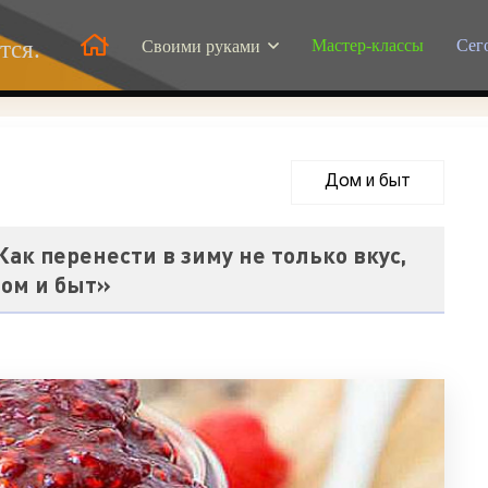
Мастер-классы
Сег
тся.
Своими руками
Дом и быт
Как перенести в зиму не только вкус,
Дом и быт»