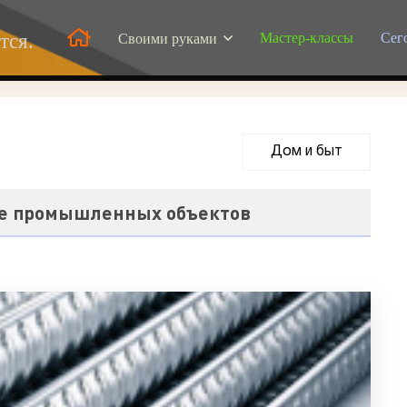
Мастер-классы
Сег
тся.
Своими руками
Дом и быт
4
ве промышленных объектов