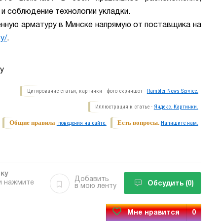
и соблюдение технологии укладки.
нную арматуру в Минске напрямую от поставщика на
by/
.
by
Цитирование статьи, картинки - фото скриншот -
Rambler News Service.
Иллюстрация к статье -
Яндекс. Картинки.
Общие правила
Есть вопросы.
поведения на сайте.
Напишите нам.
бку
Добавить
и нажмите
Обсудить
(0)
в мою ленту
Мне нравится
0