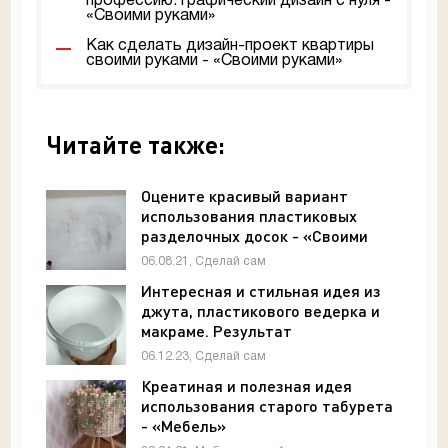
профессию: графический дизайн с нуля -
«Своими руками»
Как сделать дизайн-проект квартиры
своими руками - «Своими руками»
Читайте также:
Оцените красивый вариант
использования пластиковых
разделочных досок - «Своими
руками»
06.08.21, Сделай сам
Интересная и стильная идея из
джута, пластикового ведерка и
макраме. Результат
исключительный - «Своими
06.12.23, Сделай сам
руками»
Креатиная и полезная идея
использования старого табурета
- «Мебель»