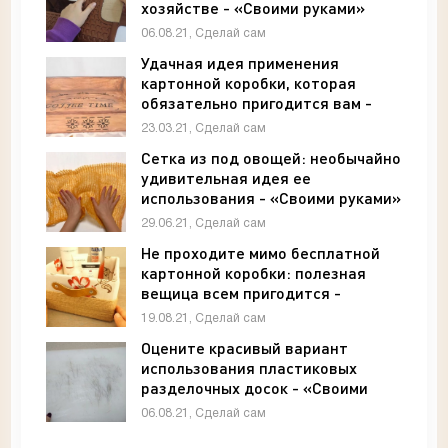
хозяйстве - «Своими руками»
06.08.21, Сделай сам
Удачная идея применения
картонной коробки, которая
обязательно пригодится вам -
«Своими руками»
23.03.21, Сделай сам
Сетка из под овощей: необычайно
удивительная идея ее
использования - «Своими руками»
29.06.21, Сделай сам
Не проходите мимо бесплатной
картонной коробки: полезная
вещица всем пригодится -
«Своими руками»
19.08.21, Сделай сам
Оцените красивый вариант
использования пластиковых
разделочных досок - «Своими
руками»
06.08.21, Сделай сам