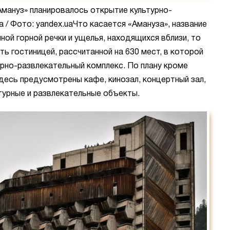
Амануз» планировалось открытие культурно-
 / Фото: yandex.uaЧто касается «Амануза», название
ной горной речки и ущелья, находящихся вблизи, то
ь гостиницей, рассчитанной на 630 мест, в которой
урно-развлекательный комплекс. По плану кроме
десь предусмотрены кафе, кинозал, концертный зал,
турные и развлекательные объекты.