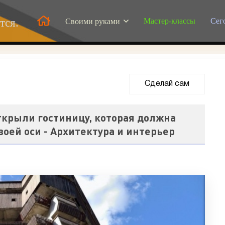
Мастер-классы
Сег
тся.
Своими руками
Сделай сам
открыли гостиницу, которая должна
воей оси - Архитектура и интерьер