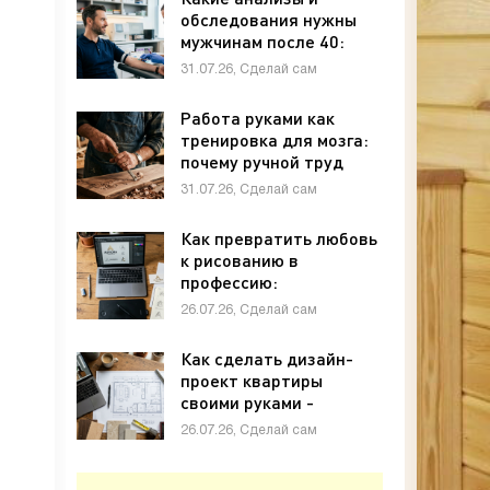
обследования нужны
мужчинам после 40:
полный чек-лист -
31.07.26, Сделай сам
«Своими руками»
Работа руками как
тренировка для мозга:
почему ручной труд
полезен для памяти и
31.07.26, Сделай сам
внимания - «Своими
руками»
Как превратить любовь
к рисованию в
профессию:
графический дизайн с
26.07.26, Сделай сам
нуля - «Своими руками»
Как сделать дизайн-
проект квартиры
своими руками -
«Своими руками»
26.07.26, Сделай сам