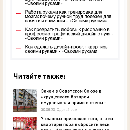
«Своими руками»
Работа руками как тренировка для
мозга: почему ручной труд полезен для
памяти и внимания - «Своими руками»
Как превратить любовь к рисованию в
профессию: графический дизайн с нуля -
«Своими руками»
Как сделать дизайн-проект квартиры
своими руками - «Своими руками»
Читайте также:
Зачем в Советском Союзе в
«хрущевках» батареи
вмуровывали прямо в стены -
Архитектура и интерьер
30.06.20, Сделай сам
7 главных признаков того, что из
квартиры пора выбросить весь
хлам - Архитектура и интерьер