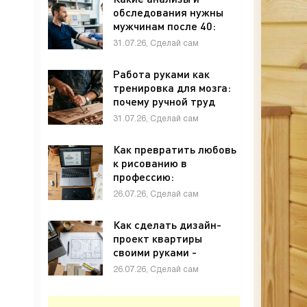
обследования нужны
мужчинам после 40:
полный чек-лист -
31.07.26, Сделай сам
«Своими руками»
Работа руками как
тренировка для мозга:
почему ручной труд
полезен для памяти и
31.07.26, Сделай сам
внимания - «Своими
руками»
Как превратить любовь
к рисованию в
профессию:
графический дизайн с
26.07.26, Сделай сам
нуля - «Своими руками»
Как сделать дизайн-
проект квартиры
своими руками -
«Своими руками»
26.07.26, Сделай сам