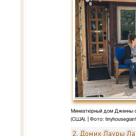
Миниатюрный дом Дженны се
(США). | Фото: tinyhousegian
2. Домик Лауры Л