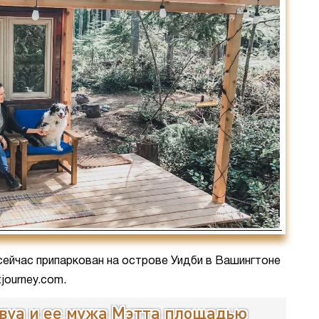
йчас припаркован на острове Уидби в Вашингтоне
tjourney.com.
авуа и ее мужа Мэтта площадью