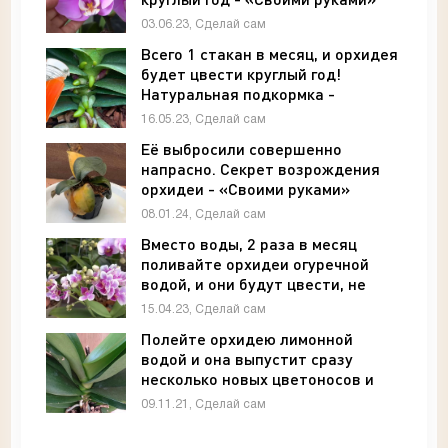
03.06.23, Сделай сам
Всего 1 стакан в месяц, и орхидея
будет цвести круглый год!
Натуральная подкормка -
«Своими руками»
16.05.23, Сделай сам
Её выбросили совершенно
напрасно. Секрет возрождения
орхидеи - «Своими руками»
08.01.24, Сделай сам
Вместо воды, 2 раза в месяц
поливайте орхидеи огуречной
водой, и они будут цвести, не
переставая - «Своими руками»
15.04.23, Сделай сам
Полейте орхидею лимонной
водой и она выпустит сразу
несколько новых цветоносов и
оживит корни - «Своими руками»
09.11.21, Сделай сам