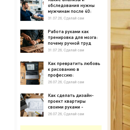
обследования нужны
мужчинам после 40:
полный чек-лист -
31.07.26, Сделай сам
«Своими руками»
Работа руками как
тренировка для мозга:
почему ручной труд
полезен для памяти и
31.07.26, Сделай сам
внимания - «Своими
руками»
Как превратить любовь
к рисованию в
профессию:
графический дизайн с
26.07.26, Сделай сам
нуля - «Своими руками»
Как сделать дизайн-
проект квартиры
своими руками -
«Своими руками»
26.07.26, Сделай сам