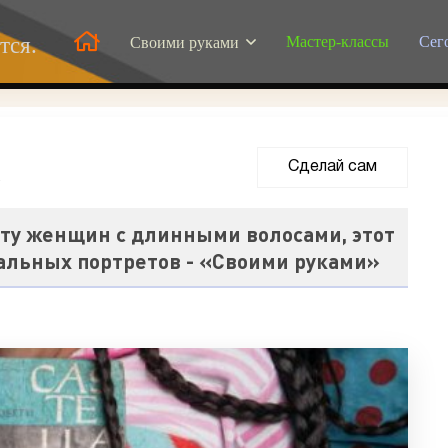
Мастер-классы
Сег
тся.
Своими руками
Сделай сам
4
оту женщин с длинными волосами, этот
альных портретов - «Своими руками»